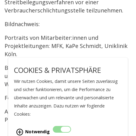
Streitbeilegungsverfahren vor einer
Verbraucherschlichtungsstelle teilzunehmen.
Bildnachweis:
Portraits von Mitarbeiter:innen und
Projektleitungen: MFK, KaPe Schmidt, Uniklinik
Köln.
Bildrechte für die Bilder im Bereich Projekte
COOKIES & PRIVATSPHÄRE
und Datenbilder liegen bei
Wir nutzen Cookies, damit unsere Seiten zuverlässig
WissenschaftlerInnen der FOR5504.
und sicher funktionieren, um die Performance zu
Foto CECAD Gebäude: (c) Jürgen Schmidt, Köln
überwachen und um relevante und personalisierte
Inhalte anzuzeigen. Dazu nutzen wir foglende
AI-generierte Bilder für Z-
Cookies:
Projekte:
hotpot.ai/art-generator
Notwendig